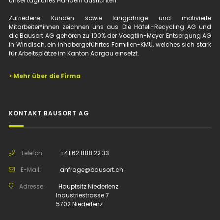
unser tägliches Handeln ausrichten.
Zufriedene Kunden sowie langjährige und motivierte
Mitarbeiter*innen zeichnen uns aus. DIe Häfeli-Recycling AG und
die Bausort AG gehören zu 100% der Voegtlin-Meyer Entsorgung AG
in Windisch, ein inhabergeführtes Familien-KMU, welches sich stark
für Arbeitsplätze im Kanton Aargau einsetzt.
>
Mehr über die Firma
KONTAKT BAUSORT AG
Telefon:
+41 62 888 22 33
E-Mail:
anfrage@bausort.ch
Adresse:
Hauptsitz Niederlenz
Industriestrasse 7
5702 Niederlenz